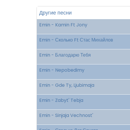
Другие песни
Emin - Kamin Ft Jony
Emin - Сколько Ft Стас Михайлов
Emin - Благодарю Тебя
Emin - Nepobedimy
Emin - Gde Ty, Ljubimaja
Emin - Zabyt' Tebja
Emin - Sinjaja Vechnost'