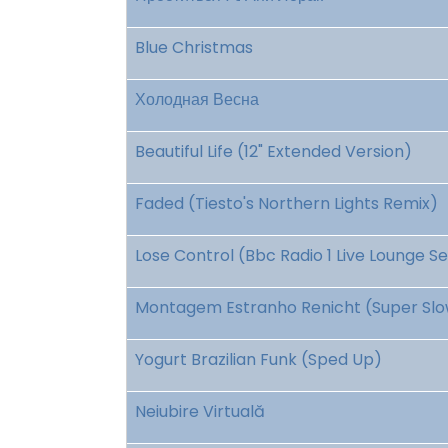
Blue Christmas
Холодная Весна
Beautiful Life (12" Extended Version)
Faded (Tiesto's Northern Lights Remix)
Lose Control (Bbc Radio 1 Live Lounge S
Montagem Estranho Renicht (Super Slow
Yogurt Brazilian Funk (Sped Up)
Neiubire Virtuală