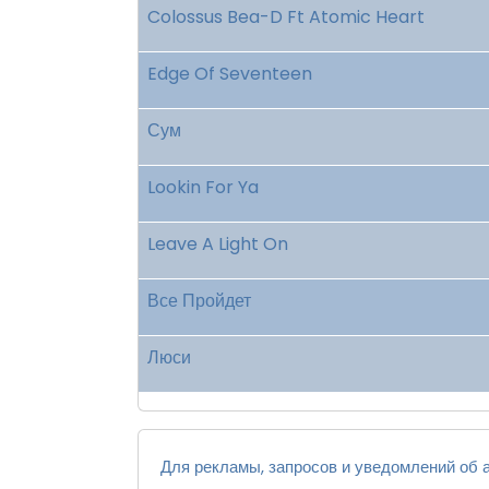
Colossus Bea-D Ft Atomic Heart
Edge Of Seventeen
Сум
Lookin For Ya
Leave A Light On
Все Пройдет
Люси
Для рекламы, запросов и уведомлений об а