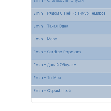
Emin - Столько Лет Спустя
Emin - Рядом С Ней Ft Тимур Темиров
Emin - Такая Одна
Emin - Море
Emin - Serdtse Popolam
Emin - Давай Обнулим
Emin - Ты Моя
Emin - Otpusti I Leti